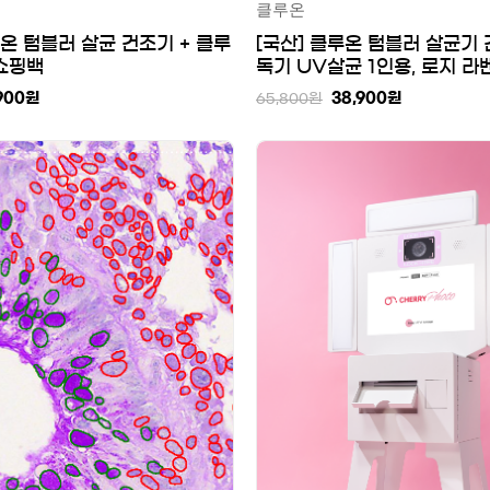
클루온
루온 텀블러 살균 건조기 + 클루
[국산] 클루온 텀블러 살균기 
 쇼핑백
독기 UV살균 1인용, 로지 라
900
원
38,900
원
65,800
원