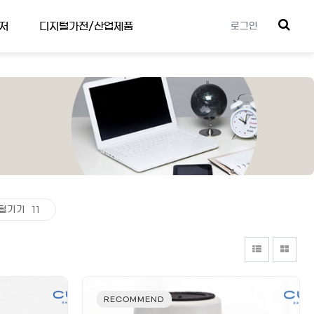
저
디지털가전/산업제품
로그인
털기기
11
RECOMMEND