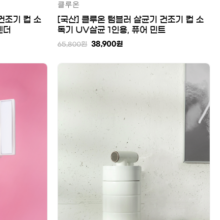
클루온
건조기 컵 소
[국산] 클루온 텀블러 살균기 건조기 컵 소
벤더
독기 UV살균 1인용, 퓨어 민트
38,900
원
65,800
원