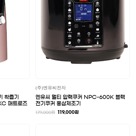
(주)엔유씨전자
기 착즙기
엔유씨 멀티 압력쿠커 NPC-600K 블랙
3KC 매트로즈
전기쿠커 홍삼제조기
119,000
원
179,000
원