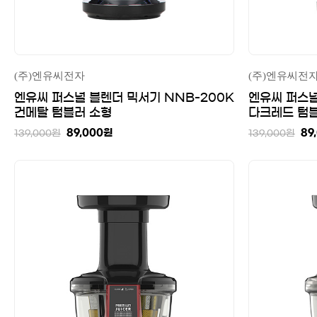
(주)엔유씨전자
(주)엔유씨전
엔유씨 퍼스널 블렌더 믹서기 NNB-200K
엔유씨 퍼스널
건메탈 텀블러 소형
다크레드 텀
89,000
원
89
139,000
원
139,000
원