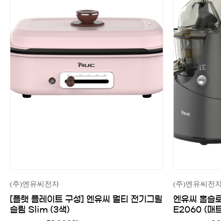
(주)엔유씨전자
(주)엔유씨전
[플랫 플레이트 구성] 엔유씨 멀티 전기그릴
엔유씨 홀슬로
슬림 Slim (3색)
E2060 (