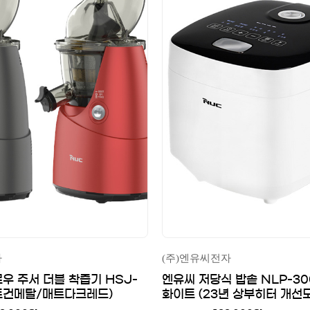
자
(주)엔유씨전자
우 주서 더블 착즙기 HSJ-
엔유씨 저당식 밥솥 NLP-30
매트건메탈/매트다크레드)
화이트 (23년 상부히터 개선