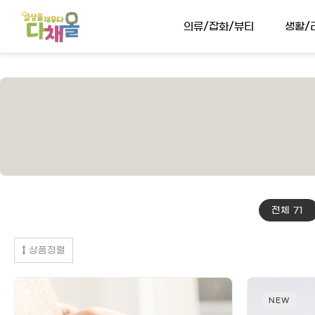
의류/잡화/뷰티
생활/
전체
71
상품정렬
NEW