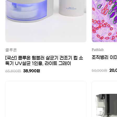
Pathlab
클루온
조직병리 이미
[국산] 클루온 텀블러 살균기 건조기 컵 소
독기 UV살균 1인용, 라이트 그레이
20,
50,000
원
38,900
원
65,800
원