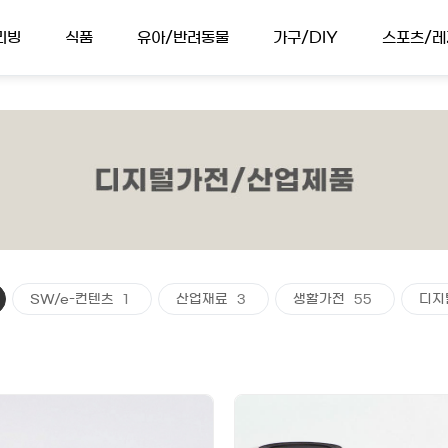
리빙
식품
유아/반려동물
가구/DIY
스포츠/레
SW/e-컨텐츠
1
산업재료
3
생활가전
55
디지