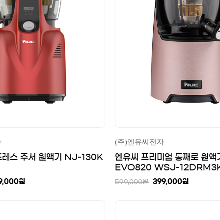
자
(주)엔유씨전자
레스 주서 원액기 NJ-130K
엔유씨 프리미엄 통째로 원액
EVO820 WSJ-12DRM
골드
9,000
원
399,000
원
599,000
원