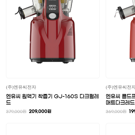
(주)엔유씨전자
(주)엔유씨전
엔유씨 원액기 착즙기 GJ-160S 다크펄레
엔유씨 콜드프
드
매트다크레드
209,000
원
19
379,000
원
369,000
원