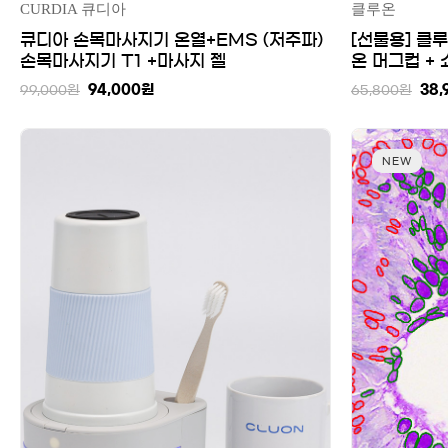
CURDIA 큐디아
클루온
큐디아 손목마사지기 온열+EMS (저주파)
[선물용] 클
손목마사지기 T1 +마사지 젤
온 머그컵 +
94,000
원
38,
99,000
원
65,800
원
NEW