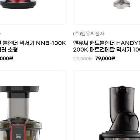
자
(주)엔유씨전자
 블렌더 믹서기 NNB-100K
엔유씨 핸드블렌더 HANDY1
블러 소형
200K 매트건메탈 믹서기 1
,000
원
79,000
원
119,000
원