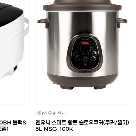
(주)엔유씨전자
0BH 블랙&
엔유씨 스마트 황토 슬로우쿠커(쿠커/찜기)
모델)
5L NSC-100K